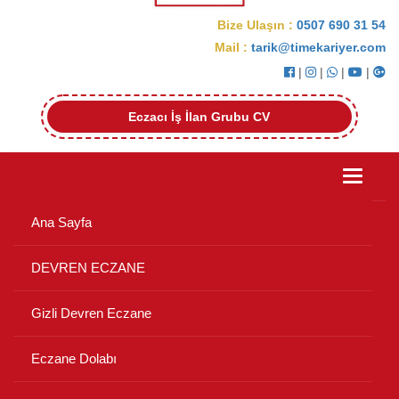
Bize Ulaşın :
0507 690 31 54
Mail :
tarik@timekariyer.com
|
|
|
|
Eczacı İş İlan Grubu CV
Toggle
navigati
Ana Sayfa
DEVREN ECZANE
Gizli Devren Eczane
Eczane Dolabı