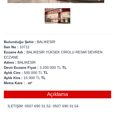
Bulunduğu Şehir :
BALIKESİR
İlan No :
10711
Eczane Adı :
BALIKESİR YÜKSEK CİROLU RESMİ DEVREN
ECZANE
Adres :
BALIKESİR
Devir Eczane Fiyat :
3.200.000 TL
TL
Aylık Ciro :
500.000 TL
TL
Aylık Kira :
15.000 TL
TL
Metra Kare :
.
m²
Açıklama
İLETİŞİM :0507 690 31 52- 0507 690 31 54