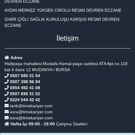
DEVREN ECZANE
AYDIN MERKEZ YÜKSEK CİROLU RESMİ DEVREN ECZANE
İZMİR ÇİĞLİ SAĞLIK KURULUŞU KARŞISI RESMİ DEVREN
ECZANE
İletişim
Adres
Halitpaşa mahallesi Mustafa Kemal paşa caddesi ATA Apt no 118
kat 4 daire 12 MUDANYA / BURSA
0507 690 31 54
0507 398 96 94
0554 492 41 08
0507 690 31 52
0224 544 42 42
tarik@timekariyer.com
esra@timekariyer.com
esra@timekariyer.com
Hafta İçi 09:00 - 19:00
Çalışma Saatleri