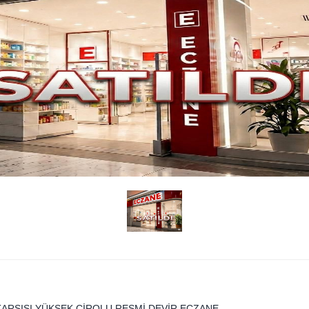
KARŞISI YÜKSEK CİROLU RESMİ DEVİR ECZANE