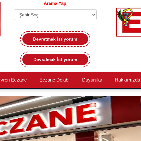
Arama Yap
Devretmek İstiyorum
Devralmak İstiyorum
evren Eczane
Eczane Dolabı
Duyurular
Hakkımızda