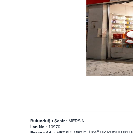
Bulunduğu Şehir :
MERSİN
İlan No :
10970
Eczane Adı :
MERSİN MEZİTLİ SAĞLIK KURULUŞU 