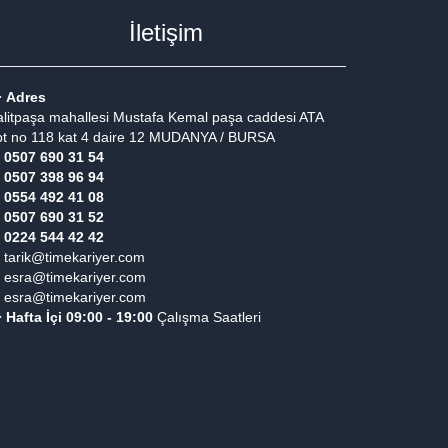
İletişim
Adres
litpaşa mahallesi Mustafa Kemal paşa caddesi ATA
pt no 118 kat 4 daire 12 MUDANYA / BURSA
0507 690 31 54
0507 398 96 94
0554 492 41 08
0507 690 31 52
0224 544 42 42
tarik@timekariyer.com
esra@timekariyer.com
esra@timekariyer.com
Hafta İçi 09:00 - 19:00
Çalışma Saatleri