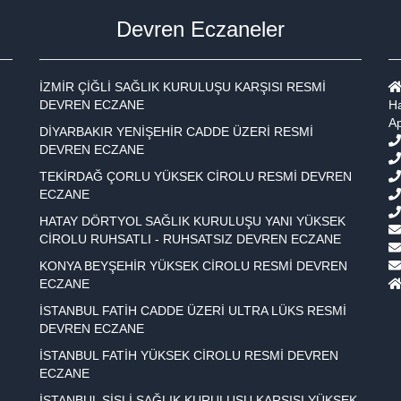
Devren Eczaneler
İZMİR ÇİĞLİ SAĞLIK KURULUŞU KARŞISI RESMİ
DEVREN ECZANE
Ha
A
DİYARBAKIR YENİŞEHİR CADDE ÜZERİ RESMİ
DEVREN ECZANE
TEKİRDAĞ ÇORLU YÜKSEK CİROLU RESMİ DEVREN
ECZANE
HATAY DÖRTYOL SAĞLIK KURULUŞU YANI YÜKSEK
CİROLU RUHSATLI - RUHSATSIZ DEVREN ECZANE
KONYA BEYŞEHİR YÜKSEK CİROLU RESMİ DEVREN
ECZANE
İSTANBUL FATİH CADDE ÜZERİ ULTRA LÜKS RESMİ
DEVREN ECZANE
İSTANBUL FATİH YÜKSEK CİROLU RESMİ DEVREN
ECZANE
İSTANBUL ŞİŞLİ SAĞLIK KURULUŞU KARŞISI YÜKSEK